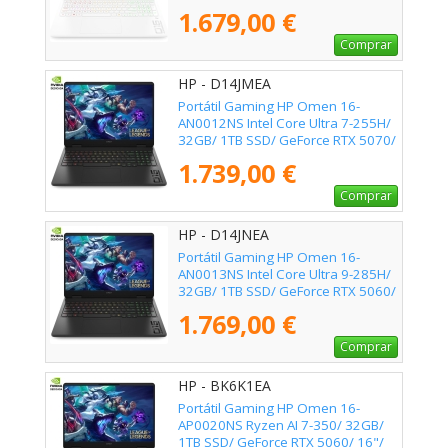
16"/ Sin Sistema Operativo
1.679,00 €
Comprar
HP - D14JMEA
Portátil Gaming HP Omen 16-
AN0012NS Intel Core Ultra 7-255H/
32GB/ 1TB SSD/ GeForce RTX 5070/
16"/ Sin Sistema Operativo
1.739,00 €
Comprar
HP - D14JNEA
Portátil Gaming HP Omen 16-
AN0013NS Intel Core Ultra 9-285H/
32GB/ 1TB SSD/ GeForce RTX 5060/
16"/ Sin Sistema Operativo
1.769,00 €
Comprar
HP - BK6K1EA
Portátil Gaming HP Omen 16-
AP0020NS Ryzen AI 7-350/ 32GB/
1TB SSD/ GeForce RTX 5060/ 16"/