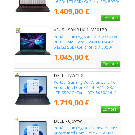
16GB/ 1TB SSD/ GeForce RTX 5070/
16"/ Sin Sistema Operativo
1.409,00 €
Comprar
ASUS - 90NB16L1-M001B0
Portátil Gaming Asus V16 V3607VH-
RP019 Intel Core 7-240H/ 16GB/
512GB SSD/ GeForce RTX 5050/
16"/ Sin Sistema Operativo
1.045,00 €
Comprar
DELL - NWCPG
Portátil Gaming Dell Alienware 16
Aurora Intel Core 7-240H/ 16GB/
1TB SSD/ GeForce RTX 5060/ 16"/
Win11
1.719,00 €
Comprar
DELL - 0J6WW
Portátil Gaming Dell Alienware 16X
Aurora Intel Core Ultra 7-255HX/