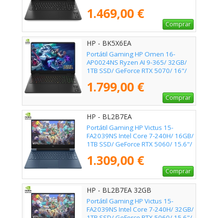
Sin Sistema Operativo
1.469,00 €
Comprar
HP - BK5X6EA
Portátil Gaming HP Omen 16-
AP0024NS Ryzen AI 9-365/ 32GB/
1TB SSD/ GeForce RTX 5070/ 16"/
Sin Sistema Operativo
1.799,00 €
Comprar
HP - BL2B7EA
Portátil Gaming HP Victus 15-
FA2039NS Intel Core 7-240H/ 16GB/
1TB SSD/ GeForce RTX 5060/ 15.6"/
Sin Sistema Operativo
1.309,00 €
Comprar
HP - BL2B7EA 32GB
Portátil Gaming HP Victus 15-
FA2039NS Intel Core 7-240H/ 32GB/
1TB SSD/ GeForce RTX 5060/ 15.6"/