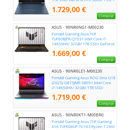
Sin Sistema Operativo
1.729,00 €
Comprar
ASUS - 90NR0NG1-M00230
Portátil Gaming Asus TUF
TUF608JPR-QT031 Intel Core i7-
14650HX/ 32GB/ 1TB SSD/ GeForce
RTX 5070/ 16"/ Sin Sistema
1.669,00 €
Operativo
Comprar
ASUS - 90NR0LE1-M00230
Portátil Gaming Asus ROG Strix G18
(2025) G815JMR-S8051 Intel Core
i7-14650HX/ 32GB/ 1TB SSD/
GeForce RTX 5060/ 18"/ Sin
1.719,00 €
Sistema Operativo
Comprar
ASUS - 90NR0KT1-M00BR0
Portátil Gaming Asus TUF Gaming
A16 TUF608UP-TU163 Ryzen 7 260/