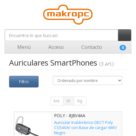
Menú
Acceso
Contacto
0
Auriculares SmartPhones
(3 art.)
Filtro
Ant.
01
Sig.
POLY - 8J8V4AA
Auricular Inalámbrico DECT Poly
CS540A/ con Base de carga/ WiFi/
Negro