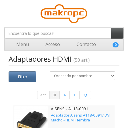
Menú
Acceso
Contacto
0
Adaptadores HDMI
(50 art.)
Filtro
Ant.
01
02
03
Sig.
AISENS - A118-0091
Adaptador Aisens A118-0091/ DVI
Macho - HDMI Hembra