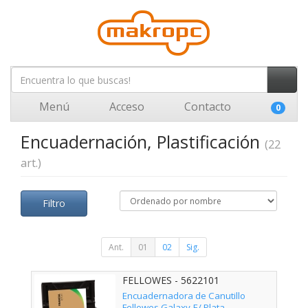
Menú
Acceso
Contacto
0
Encuadernación, Plastificación
(22
art.)
Filtro
Ant.
01
02
Sig.
FELLOWES - 5622101
Encuadernadora de Canutillo
Fellowes Galaxy-E/ Plata