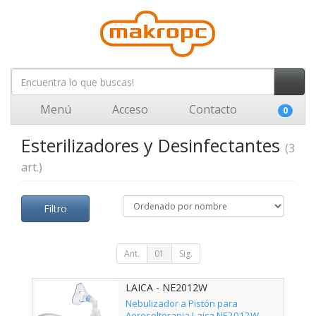
Menú
Acceso
Contacto
0
Esterilizadores y Desinfectantes
(3
art.)
Filtro
Ant.
01
Sig.
LAICA - NE2012W
Nebulizador a Pistón para
Aerosolterapia Laica NE2012W