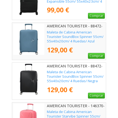
Expansible 55cm/ 55x40x23cm/ 4
Ruedas/ Negro
99,00 €
Comprar
AMERICAN TOURISTER - 88472-
E612
Maleta de Cabina American
Tourister SoundBox Spinner 55cm/
55x40x20cm/ 4 Ruedas/ Azul
Piedra
129,00 €
Comprar
AMERICAN TOURISTER - 88472-
1027
Maleta de Cabina American
Tourister SoundBox Spinner 55cm/
55x40x20cm/ 4 Ruedas/ Negra
129,00 €
Comprar
AMERICAN TOURISTER - 146370-
A039
Maleta de Cabina American
Tourister Starvibe Spinner 55cm/