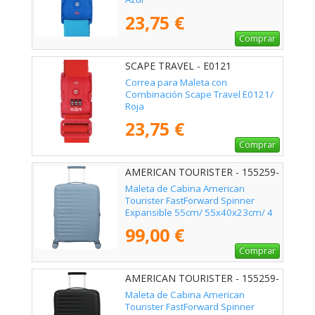
23,75 €
Comprar
SCAPE TRAVEL - E0121
Correa para Maleta con
Combinación Scape Travel E0121/
Roja
23,75 €
Comprar
AMERICAN TOURISTER - 155259-
1827
Maleta de Cabina American
Tourister FastForward Spinner
Expansible 55cm/ 55x40x23cm/ 4
Ruedas/ Azul
99,00 €
Comprar
AMERICAN TOURISTER - 155259-
361E
Maleta de Cabina American
Tourister FastForward Spinner