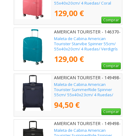
55x40x20cm/ 4 Ruedas/ Coral
129,00 €
Comprar
AMERICAN TOURISTER - 146370-
A029
Maleta de Cabina American
Tourister Starvibe Spinner 55cm/
55x40x20cm/ 4 Ruedas/ Verdigrís
129,00 €
Comprar
AMERICAN TOURISTER - 149498-
1596
Maleta de Cabina American
Tourister SummerRide Spinner
55cm/ 55x40x23cm/ 4 Ruedas/
Azul Marino
94,50 €
Comprar
AMERICAN TOURISTER - 149498-
1041
Maleta de Cabina American
Tourister SummerRide Spinner