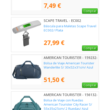
7,49 €
Comprar
SCAPE TRAVEL - EC002
Báscula para Maletas Scape Travel
EC002/ Plata
27,99 €
Comprar
AMERICAN TOURISTER - 159232-
1265
Bolsa de Viaje American Tourister
Wanderlite S/ 30x52x31cm/ Azul
51,50 €
Comprar
AMERICAN TOURISTER - 156132-
4828
Bolsa de Viaje con Ruedas
American Tourister City Racer S/
55x35x25cm/ 2 Ruedas/ Azul