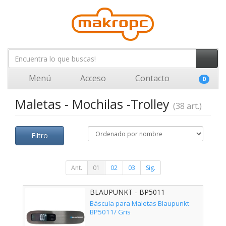
Menú
Acceso
Contacto
0
Maletas - Mochilas -Trolley
(38 art.)
Filtro
Ant.
01
02
03
Sig.
BLAUPUNKT - BP5011
Báscula para Maletas Blaupunkt
BP5011/ Gris