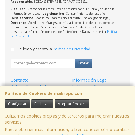
Responsable
: EGIGA SISTEMAS INFORMATICOS S.L.
Finalidad
: Responder las consultas planteadas por el usuario y enviarle la
información solicitada;
Legitimación
: Consentimiento del usuario;
Destinatarios
: Solo se realizan cesiones si existe una obligación legal;
Derechos
: Acceder, rectificar y suprimir, así como otros derechos, como se
indica en la información adicional;
Información Adicional
: Puede
consultar la información completa de Protección de Datos en nuestra
Política
de Privacidad
.
He leído y acepto la
Política de Privacidad
.
Enviar
Contacto
Información Legal
Política Privacidad
Política de Cookies
Condiciones de Compra
Formas de Pago
Política de Cookies de makropc.com
Configurar
Rechazar
Aceptar Cookies
Contacto
admin@makropc.com
Utilizamos cookies propias y de terceros para mejorar nuestros
servicios.
Puede obtener más información, o bien conocer cómo cambiar