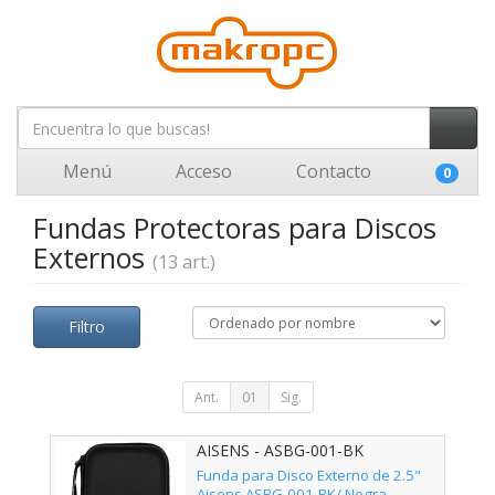
Menú
Acceso
Contacto
0
Fundas Protectoras para Discos
Externos
(13 art.)
Filtro
Ant.
01
Sig.
AISENS - ASBG-001-BK
Funda para Disco Externo de 2.5"
Aisens ASBG-001-BK/ Negra